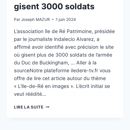
DE
gisent 3000 soldats
3
000
Par
Joseph MAZUR
1 juin 2024
SOLDATS
LORS
L’association île de Ré Patrimoine, présidée
DES
par le journaliste Indalecio Alvarez, a
GUERRES
DE
affirmé avoir identifié avec précision le site
RELIGION
où gisent plus de 3000 soldats de l’armée
du Duc de Buckingham, … Aller à la
sourceNotre plateforme iledere-tv.fr vous
offre de lire cet article autour du thème
« L’Ile-de-Ré en images ». L’écrit initial se
veut réédité…
ÎLE
LIRE LA SUITE
DE
RÉ:
400
ANS