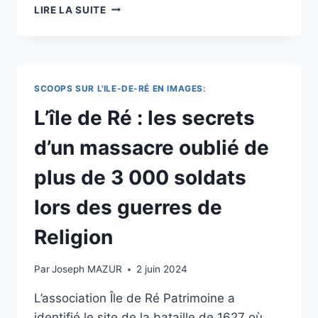
ÎLE
LIRE LA SUITE
DE
RÉ
:
CIRCULATION
INTERDITE
SCOOPS SUR L'ILE-DE-RÉ EN IMAGES:
SUR
LE
L’île de Ré : les secrets
PONT
LES
d’un massacre oublié de
LUNDIS
SOIR
plus de 3 000 soldats
EN
RAISON
lors des guerres de
DE
TRAVAUX
Religion
Par
Joseph MAZUR
2 juin 2024
L’association Île de Ré Patrimoine a
identifié le site de la bataille de 1627 où