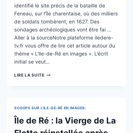
identifié le site précis de la bataille de
Feneau, sur l’île charentaise, où des milliers
de soldats tombèrent, en 1627. Des
sondages archéologiques vont être fai …
Aller à la sourceNotre plateforme iledere-
tv.fr vous offre de lire cet article autour du
thème « L’Ile-de-Ré en images ». L’écrit
initial se veut…
SUR
LIRE LA SUITE
L’ÎLE
DE
RÉ,
L’ESPOIR
D’EXHUMER
SCOOPS SUR L'ILE-DE-RÉ EN IMAGES:
DES
MILLIERS
Île de Ré : la Vierge de La
DE
CORPS