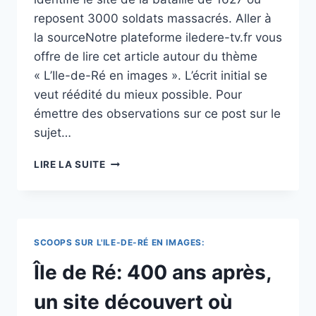
reposent 3000 soldats massacrés. Aller à
la sourceNotre plateforme iledere-tv.fr vous
offre de lire cet article autour du thème
« L’Ile-de-Ré en images ». L’écrit initial se
veut réédité du mieux possible. Pour
émettre des observations sur ce post sur le
sujet…
L’ÎLE
LIRE LA SUITE
DE
RÉ
:
LES
SECRETS
SCOOPS SUR L'ILE-DE-RÉ EN IMAGES:
D’UN
MASSACRE
Île de Ré: 400 ans après,
OUBLIÉ
DE
un site découvert où
PLUS