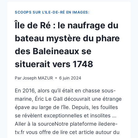
RÉ
:
SCOOPS SUR L'ILE-DE-RÉ EN IMAGES:
LA
STATUE
Île de Ré : le naufrage du
DE
LA
bateau mystère du phare
VIERGE
EST
des Baleineaux se
REVENUE
À
situerait vers 1748
LA
FLOTTE
Par
Joseph MAZUR
6 juin 2024
En 2016, alors qu’il était en chasse sous-
marine, Éric Le Gall découvrait une étrange
épave au large de l’île. Depuis, les fouilles
se révèlent exceptionnelles et insolites …
Aller à la sourceNotre plateforme iledere-
tv.fr vous offre de lire cet article autour du