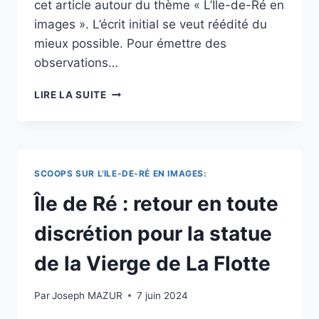
cet article autour du thème « L’Ile-de-Ré en
images ». L’écrit initial se veut réédité du
mieux possible. Pour émettre des
observations…
HISTOIRE
LIRE LA SUITE
ET
PATRIMOINE
:
DANS
L’ÎLE
SCOOPS SUR L'ILE-DE-RÉ EN IMAGES:
DE
RÉ,
Île de Ré : retour en toute
«
UN
discrétion pour la statue
GRAND
POTENTIEL
de la Vierge de La Flotte
DE
DÉCOUVERTES
Par
Joseph MAZUR
7 juin 2024