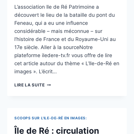
L’association Ile de Ré Patrimoine a
découvert le lieu de la bataille du pont du
Feneau, qui a eu une influence
considérable – mais méconnue – sur
l’histoire de France et du Royaume-Uni au
17e siècle. Aller à la sourceNotre
plateforme iledere-tv.fr vous offre de lire
cet article autour du thème « L’Ile-de-Ré en
images ». L’écrit…
ILE
LIRE LA SUITE
DE
RÉ
:
« C’EST
UNIQUE
SCOOPS SUR L'ILE-DE-RÉ EN IMAGES:
DE
RETROUVER
Île de Ré : circulation
UNE