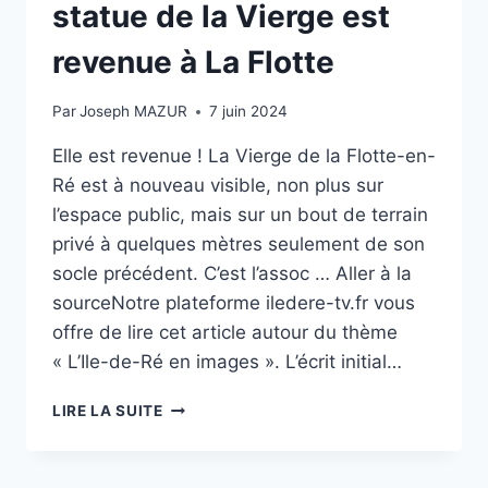
LA
statue de la Vierge est
STATUE
DE
revenue à La Flotte
LA
VIERGE
Par
Joseph MAZUR
7 juin 2024
DE
LA
Elle est revenue ! La Vierge de la Flotte-en-
FLOTTE
Ré est à nouveau visible, non plus sur
l’espace public, mais sur un bout de terrain
privé à quelques mètres seulement de son
socle précédent. C’est l’assoc … Aller à la
sourceNotre plateforme iledere-tv.fr vous
offre de lire cet article autour du thème
« L’Ile-de-Ré en images ». L’écrit initial…
PHOTOS
LIRE LA SUITE
–
ILE
DE