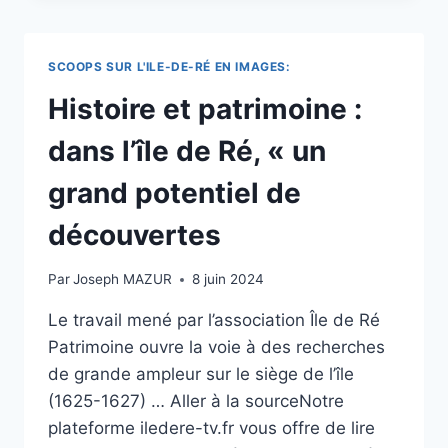
:
LA
VIERGE
SCOOPS SUR L'ILE-DE-RÉ EN IMAGES:
DE
LA
Histoire et patrimoine :
FLOTTE
RÉINSTALLÉE
dans l’île de Ré, « un
APRÈS
AVOIR
grand potentiel de
FAILLI
ÊTRE
découvertes
DÉBOULONNÉE
Par
Joseph MAZUR
8 juin 2024
Le travail mené par l’association Île de Ré
Patrimoine ouvre la voie à des recherches
de grande ampleur sur le siège de l’île
(1625-1627) … Aller à la sourceNotre
plateforme iledere-tv.fr vous offre de lire