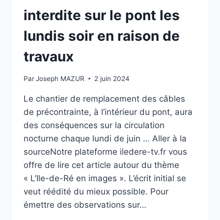
ARMÉE
interdite sur le pont les
ENFOUIE
DANS
lundis soir en raison de
LES
MARAIS,
travaux
QUATRE
SIÈCLES
Par
Joseph MAZUR
2 juin 2024
PLUS
TARD »
Le chantier de remplacement des câbles
de précontrainte, à l’intérieur du pont, aura
des conséquences sur la circulation
nocturne chaque lundi de juin … Aller à la
sourceNotre plateforme iledere-tv.fr vous
offre de lire cet article autour du thème
« L’Ile-de-Ré en images ». L’écrit initial se
veut réédité du mieux possible. Pour
émettre des observations sur…