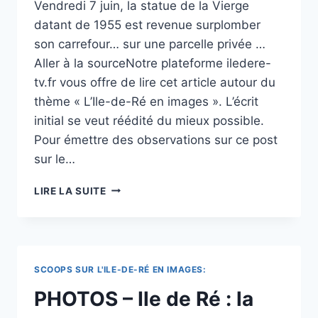
Vendredi 7 juin, la statue de la Vierge
datant de 1955 est revenue surplomber
son carrefour… sur une parcelle privée …
Aller à la sourceNotre plateforme iledere-
tv.fr vous offre de lire cet article autour du
thème « L’Ile-de-Ré en images ». L’écrit
initial se veut réédité du mieux possible.
Pour émettre des observations sur ce post
sur le…
ÎLE
LIRE LA SUITE
DE
RÉ
:
RETOUR
EN
SCOOPS SUR L'ILE-DE-RÉ EN IMAGES:
TOUTE
DISCRÉTION
PHOTOS – Ile de Ré : la
POUR