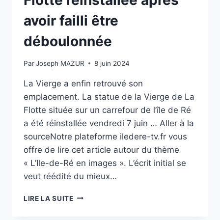
Flotte réinstallée après
DE
SOLDATS
avoir failli être
ANGLAIS,
400
déboulonnée
ANS
APRÈS
Par
Joseph MAZUR
8 juin 2024
LEUR
DISPARITION
La Vierge a enfin retrouvé son
emplacement. La statue de la Vierge de La
Flotte située sur un carrefour de l’île de Ré
a été réinstallée vendredi 7 juin … Aller à la
sourceNotre plateforme iledere-tv.fr vous
offre de lire cet article autour du thème
« L’Ile-de-Ré en images ». L’écrit initial se
veut réédité du mieux…
ÎLE
LIRE LA SUITE
DE
RÉ