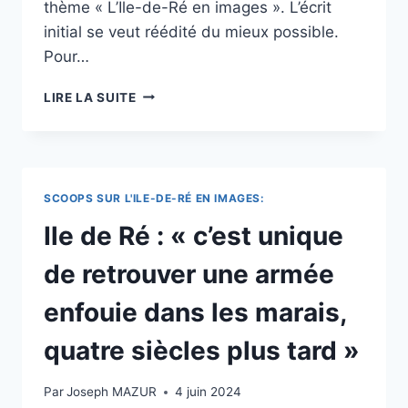
thème « L’Ile-de-Ré en images ». L’écrit
initial se veut réédité du mieux possible.
Pour…
ÎLE
LIRE LA SUITE
DE
RÉ
:
LE
NAUFRAGE
SCOOPS SUR L'ILE-DE-RÉ EN IMAGES:
DU
BATEAU
Ile de Ré : « c’est unique
MYSTÈRE
DU
de retrouver une armée
PHARE
DES
enfouie dans les marais,
BALEINEAUX
SE
quatre siècles plus tard »
SITUERAIT
VERS
Par
Joseph MAZUR
4 juin 2024
1748