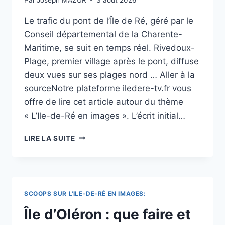
PENDANT
VOS
Le trafic du pont de l’Île de Ré, géré par le
VACANCES
Conseil départemental de la Charente-
Maritime, se suit en temps réel. Rivedoux-
Plage, premier village après le pont, diffuse
deux vues sur ses plages nord … Aller à la
sourceNotre plateforme iledere-tv.fr vous
offre de lire cet article autour du thème
« L’Ile-de-Ré en images ». L’écrit initial…
WEBCAM
LIRE LA SUITE
ILE
DE
RÉ
EN
DIRECT
SCOOPS SUR L'ILE-DE-RÉ EN IMAGES:
–
PONT,
Île d’Oléron : que faire et
RIVEDOUX,