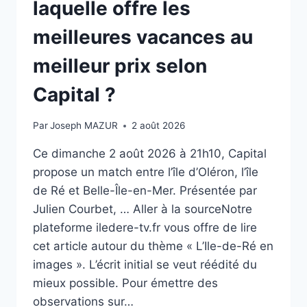
L’ÉMISSION
laquelle offre les
INÉDITE
CE
meilleures vacances au
SOIR
SUR
meilleur prix selon
M6
Capital ?
Par
Joseph MAZUR
2 août 2026
Ce dimanche 2 août 2026 à 21h10, Capital
propose un match entre l’île d’Oléron, l’île
de Ré et Belle-Île-en-Mer. Présentée par
Julien Courbet, … Aller à la sourceNotre
plateforme iledere-tv.fr vous offre de lire
cet article autour du thème « L’Ile-de-Ré en
images ». L’écrit initial se veut réédité du
mieux possible. Pour émettre des
observations sur…