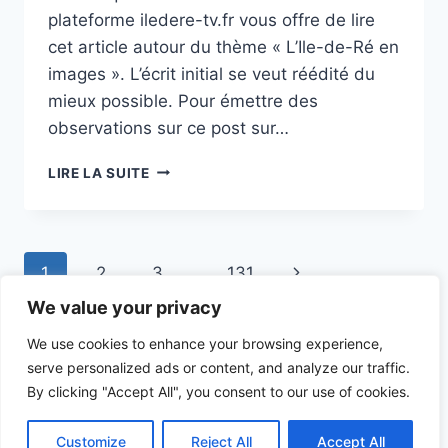
plateforme iledere-tv.fr vous offre de lire
cet article autour du thème « L’Ile-de-Ré en
images ». L’écrit initial se veut réédité du
mieux possible. Pour émettre des
observations sur ce post sur…
PATRICK
LIRE LA SUITE
BRUEL
CHOISIT
L’ÎLE
DE
Page
Next
1
2
3
…
131
RÉ
COMME
navigation
We value your privacy
Page
HAVRE
FACE
We use cookies to enhance your browsing experience,
À
serve personalized ads or content, and analyze our traffic.
LA
By clicking "Accept All", you consent to our use of cookies.
© 2026 ILEDERE-TV - Theme WordPress par
TEMPÊTE
MÉDIATIQUE
Kadence WP
Customize
Reject All
Accept All