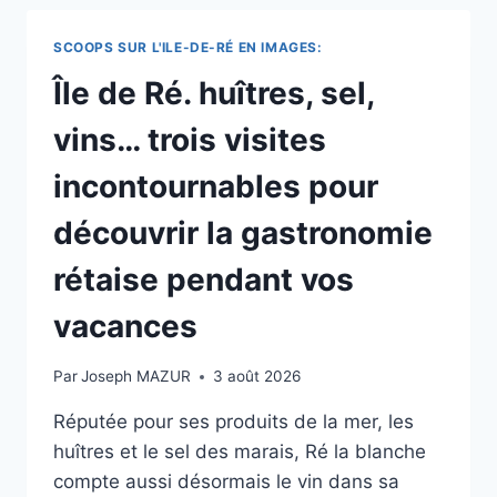
UNE
ARTISTE
SCOOPS SUR L'ILE-DE-RÉ EN IMAGES:
EXPOSE
SES
Île de Ré. huîtres, sel,
TOILES
DANS
vins… trois visites
UN
RESTAURANT
incontournables pour
DE
LUXE
découvrir la gastronomie
:
ELLE
rétaise pendant vos
INVITE
À
vacances
VOYAGER
DANS
Par
Joseph MAZUR
3 août 2026
LE
TEMPS
Réputée pour ses produits de la mer, les
huîtres et le sel des marais, Ré la blanche
compte aussi désormais le vin dans sa