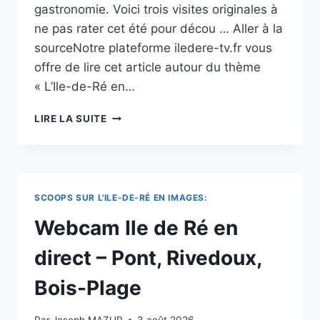
gastronomie. Voici trois visites originales à
ne pas rater cet été pour décou … Aller à la
sourceNotre plateforme iledere-tv.fr vous
offre de lire cet article autour du thème
« L’Ile-de-Ré en…
ÎLE
LIRE LA SUITE
DE
RÉ.
HUÎTRES,
SEL,
VINS…
SCOOPS SUR L'ILE-DE-RÉ EN IMAGES:
TROIS
VISITES
Webcam Ile de Ré en
INCONTOURNABLES
POUR
direct – Pont, Rivedoux,
DÉCOUVRIR
LA
Bois-Plage
GASTRONOMIE
RÉTAISE
Par
Joseph MAZUR
3 août 2026