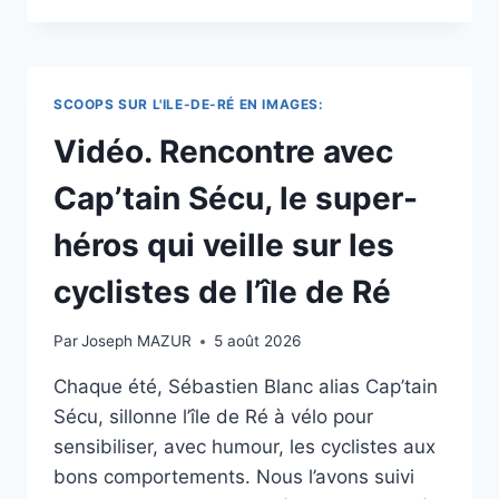
EN
VACANCES
SUR
L’ÎLE-
SCOOPS SUR L'ILE-DE-RÉ EN IMAGES:
DE-
RÉ
Vidéo. Rencontre avec
SE
RETROUVENT
Cap’tain Sécu, le super-
PERDUS
EN
héros qui veille sur les
MER
:
cyclistes de l’île de Ré
ILS
ONT
Par
Joseph MAZUR
5 août 2026
ÉTÉ
SAUVÉS
Chaque été, Sébastien Blanc alias Cap’tain
PAR
Sécu, sillonne l’île de Ré à vélo pour
LA
POLICE
sensibiliser, avec humour, les cyclistes aux
bons comportements. Nous l’avons suivi