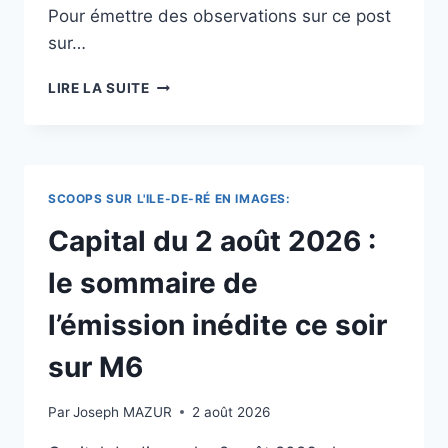
Pour émettre des observations sur ce post
sur…
ÎLE
LIRE LA SUITE
D’OLÉRON
:
QUE
FAIRE
ET
SCOOPS SUR L'ILE-DE-RÉ EN IMAGES:
QUE
VISITER,
Capital du 2 août 2026 :
COMMENT
Y
le sommaire de
ALLER,
ACTIVITÉS,
l’émission inédite ce soir
RESTAURANTS,
CAMPINGS,
sur M6
PLAGES,
CONSEILS
Par
Joseph MAZUR
2 août 2026
ET
GUIDE