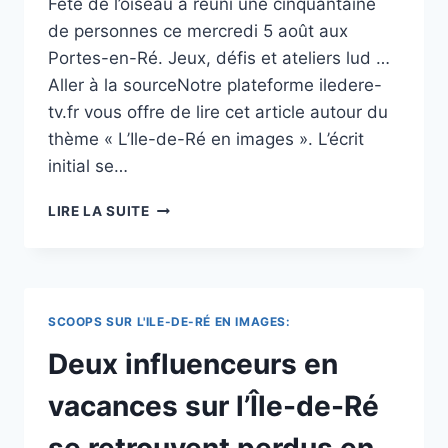
Fête de l’oiseau a réuni une cinquantaine
de personnes ce mercredi 5 août aux
Portes-en-Ré. Jeux, défis et ateliers lud …
Aller à la sourceNotre plateforme iledere-
tv.fr vous offre de lire cet article autour du
thème « L’Ile-de-Ré en images ». L’écrit
initial se…
ÎLE
LIRE LA SUITE
DE
RÉ
:
UNE
FÊTE
SCOOPS SUR L'ILE-DE-RÉ EN IMAGES:
POUR
MIEUX
Deux influenceurs en
CONNAÎTRE
LES
vacances sur l’Île-de-Ré
OISEAUX
AUX