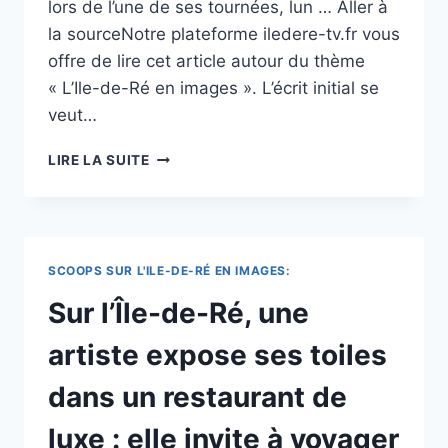
lors de l’une de ses tournées, lun … Aller à
la sourceNotre plateforme iledere-tv.fr vous
offre de lire cet article autour du thème
« L’Ile-de-Ré en images ». L’écrit initial se
veut…
VIDÉO.
LIRE LA SUITE
RENCONTRE
AVEC
CAP’TAIN
SÉCU,
LE
SCOOPS SUR L'ILE-DE-RÉ EN IMAGES:
SUPER-
HÉROS
Sur l’Île-de-Ré, une
QUI
VEILLE
artiste expose ses toiles
SUR
LES
dans un restaurant de
CYCLISTES
DE
luxe : elle invite à voyager