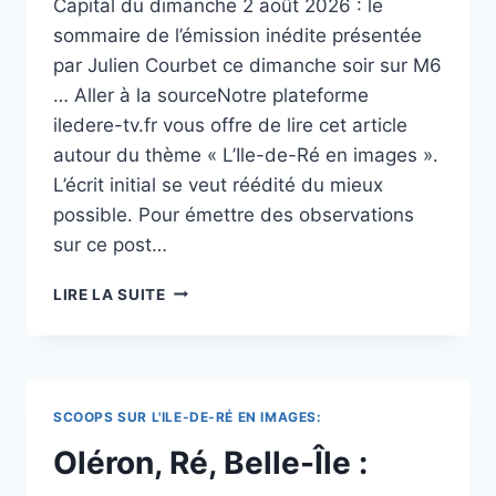
Capital du dimanche 2 août 2026 : le
DE
sommaire de l’émission inédite présentée
VOYAGE
par Julien Courbet ce dimanche soir sur M6
… Aller à la sourceNotre plateforme
iledere-tv.fr vous offre de lire cet article
autour du thème « L’Ile-de-Ré en images ».
L’écrit initial se veut réédité du mieux
possible. Pour émettre des observations
sur ce post…
CAPITAL
LIRE LA SUITE
DU
2
AOÛT
2026
:
SCOOPS SUR L'ILE-DE-RÉ EN IMAGES:
LE
SOMMAIRE
Oléron, Ré, Belle-Île :
DE