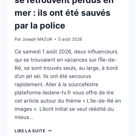
se retrouvent perdus en
PORTES-
EN-
mer : ils ont été sauvés
RÉ
par la police
Par
Joseph MAZUR
5 août 2026
Ce samedi 1 août 2026, deux influenceurs
qui se trouvaient en vacances sur l’Île-de-
Ré, se sont trouvés seuls, au large, à bord
d’un jet ski. Ils ont été secourus
rapidement. Aller à la sourceNotre
plateforme iledere-tv.fr vous offre de lire
cet article autour du thème « L’Ile-de-Ré en
images ». L’écrit initial se veut réédité du
mieux…
DEUX
LIRE LA SUITE
INFLUENCEURS