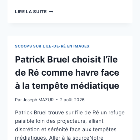
OLÉRON,
LIRE LA SUITE
RÉ,
BELLE-
ÎLE
:
LAQUELLE
SCOOPS SUR L'ILE-DE-RÉ EN IMAGES:
OFFRE
LES
Patrick Bruel choisit l’île
MEILLEURES
VACANCES
de Ré comme havre face
AU
MEILLEUR
à la tempête médiatique
PRIX
SELON
Par
Joseph MAZUR
2 août 2026
CAPITAL
?
Patrick Bruel trouve sur l’île de Ré un refuge
paisible loin des projecteurs, alliant
discrétion et sérénité face aux tempêtes
médiatiques. Aller à la sourceNotre