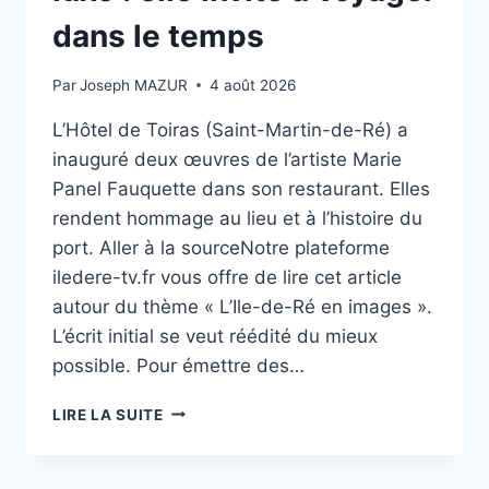
L’ÎLE
DE
dans le temps
RÉ
Par
Joseph MAZUR
4 août 2026
L’Hôtel de Toiras (Saint-Martin-de-Ré) a
inauguré deux œuvres de l’artiste Marie
Panel Fauquette dans son restaurant. Elles
rendent hommage au lieu et à l’histoire du
port. Aller à la sourceNotre plateforme
iledere-tv.fr vous offre de lire cet article
autour du thème « L’Ile-de-Ré en images ».
L’écrit initial se veut réédité du mieux
possible. Pour émettre des…
SUR
LIRE LA SUITE
L’ÎLE-
DE-
RÉ,