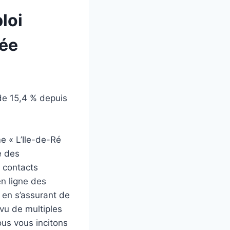
loi
née
 de 15,4 % depuis
me « L’Ile-de-Ré
e des
s contacts
en ligne des
 en s’assurant de
vu de multiples
ous vous incitons