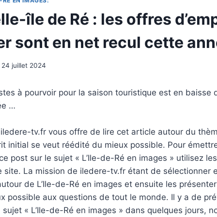
-RÉ EN IMAGES:
le-île de Ré : les offres d’emp
r sont en net recul cette an
24 juillet 2024
es à pourvoir pour la saison touristique est en baisse
ée …
ledere-tv.fr vous offre de lire cet article autour du thè
rit initial se veut réédité du mieux possible. Pour émettr
e post sur le sujet « L’Ile-de-Ré en images » utilisez le
 site. La mission de iledere-tv.fr étant de sélectionner 
tour de L’Ile-de-Ré en images et ensuite les présenter
 possible aux questions de tout le monde. Il y a de pré
u sujet « L’Ile-de-Ré en images » dans quelques jours, n