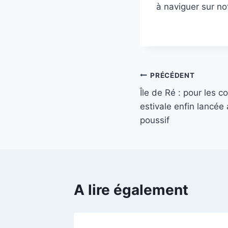
à naviguer sur no
Navigation
PRÉCÉDENT
Île de Ré : pour les 
de
estivale enfin lancé
l’article
poussif
A lire également