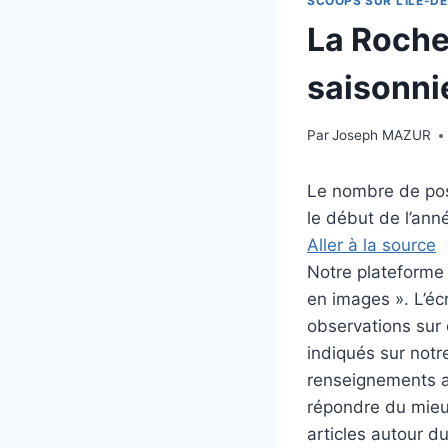
SCOOPS SUR L'ILE-DE
La Rochel
saisonnie
Par
Joseph MAZUR
Le nombre de post
le début de l’ann
Aller à la source
Notre plateforme i
en images ». L’éc
observations sur c
indiqués sur notre
renseignements au
répondre du mieux
articles autour d