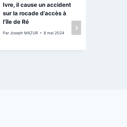
Ivre, il cause un accident
Une nui
sur la rocade d’accès à
feu sur 
l’île de Ré
Par
Josep
26 décemb
Par
Joseph MAZUR
8 mai 2024