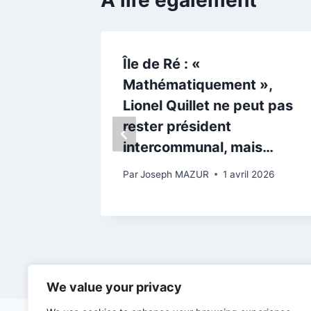
A lire également
 Ré du
Île de Ré : «
2023
Mathématiquement »,
Lionel Quillet ne peut pas
t 2023
rester président
intercommunal, mais…
Par
Joseph MAZUR
1 avril 2026
We value your privacy