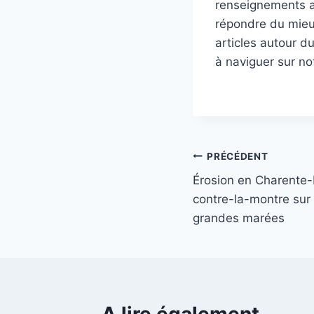
renseignements au
répondre du mieux
articles autour d
à naviguer sur no
Navigation
PRÉCÉDENT
Érosion en Charente-
de
contre-la-montre sur l
l’article
grandes marées