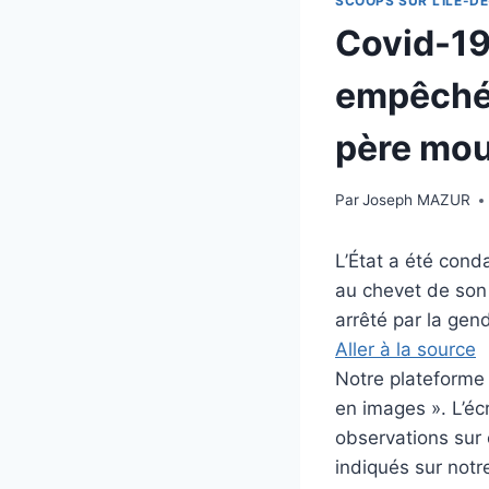
SCOOPS SUR L'ILE-DE
Covid-19
empêché 
père mou
Par
Joseph MAZUR
L’État a été con
au chevet de son
arrêté par la gen
Aller à la source
Notre plateforme i
en images ». L’éc
observations sur c
indiqués sur notre