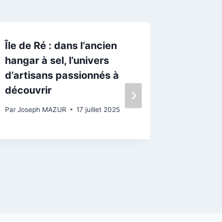
Île de Ré : dans l’ancien
VIDÉO.
hangar à sel, l’univers
l’agricu
d’artisans passionnés à
profess
découvrir
Ré culti
Par
Joseph MAZUR
17 juillet 2025
Par
Josep