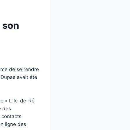
 son
mme de se rendre
 Dupas avait été
me « L’Ile-de-Ré
e des
s contacts
en ligne des