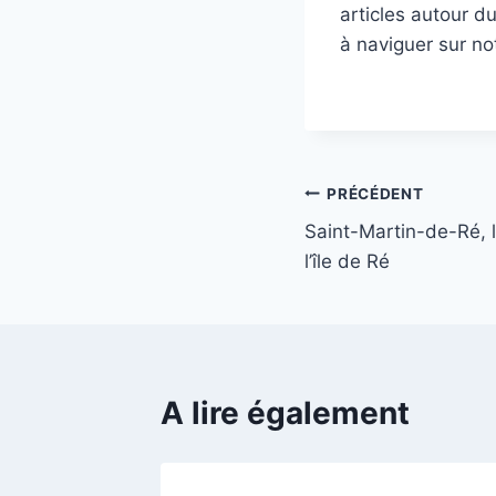
articles autour d
à naviguer sur no
Navigation
PRÉCÉDENT
Saint-Martin-de-Ré, l
de
l’île de Ré
l’article
A lire également