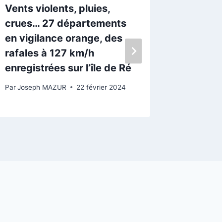
Vents violents, pluies,
Sainte-
crues… 27 départements
boucle 
en vigilance orange, des
des Per
rafales à 127 km/h
contine
enregistrées sur l’île de Ré
Par
Josep
Par
Joseph MAZUR
22 février 2024