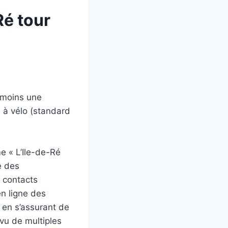
Ré tour
 moins une
e à vélo (standard
me « L’Ile-de-Ré
e des
s contacts
en ligne des
 en s’assurant de
vu de multiples