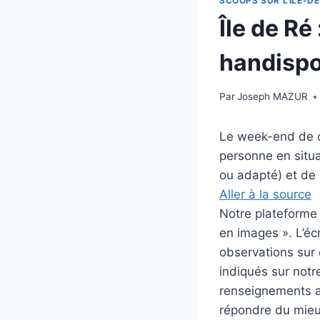
SCOOPS SUR L'ILE-DE
Île de Ré
handispo
Par
Joseph MAZUR
Le week-end de c
personne en situa
ou adapté) et de 
Aller à la source
Notre plateforme i
en images ». L’éc
observations sur c
indiqués sur notre
renseignements au
répondre du mieux