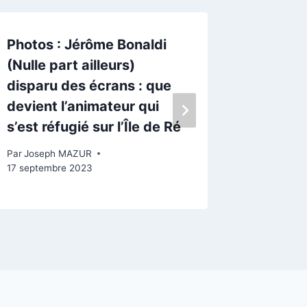
Photos : Jérôme Bonaldi
Charent
(Nulle part ailleurs)
Régala
disparu des écrans : que
patate à
devient l’animateur qui
Par
Josep
s’est réfugié sur l’Île de Ré
Par
Joseph MAZUR
17 septembre 2023