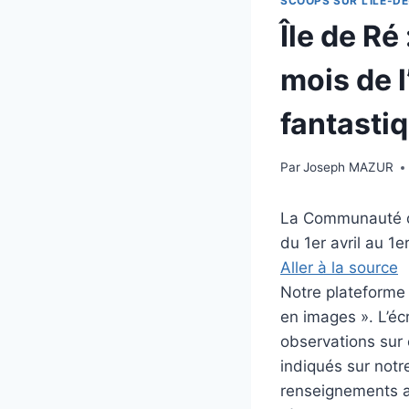
SCOOPS SUR L'ILE-DE
Île de Ré
mois de 
fantasti
Par
Joseph MAZUR
La Communauté de
du 1er avril au 1e
Aller à la source
Notre plateforme i
en images ». L’éc
observations sur c
indiqués sur notre
renseignements au