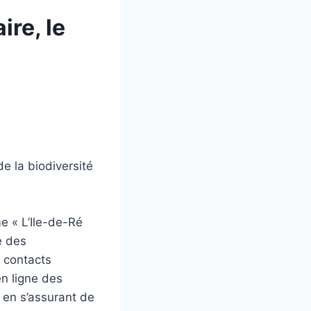
ire, le
 la biodiversité
me « L’Ile-de-Ré
e des
s contacts
en ligne des
 en s’assurant de