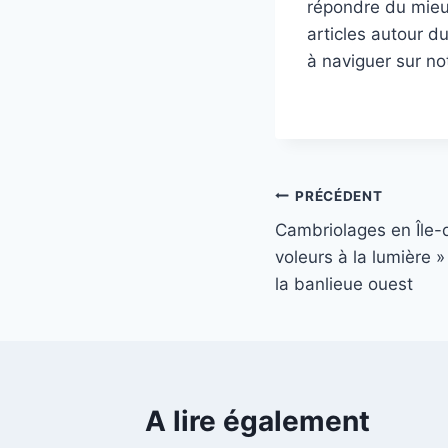
répondre du mieux
articles autour d
à naviguer sur no
Navigation
PRÉCÉDENT
Cambriolages en Île-d
de
voleurs à la lumière 
l’article
la banlieue ouest
A lire également