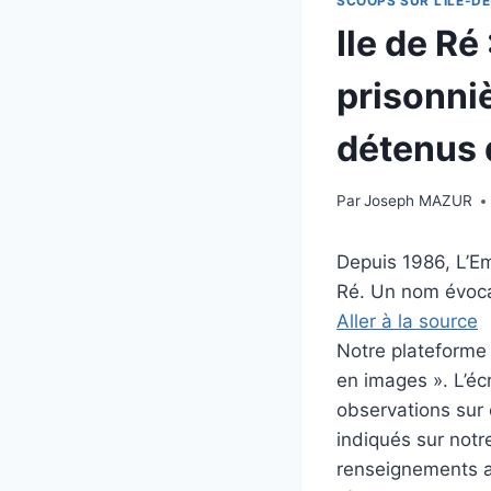
SCOOPS SUR L'ILE-DE
Ile de Ré
prisonniè
détenus 
Par
Joseph MAZUR
Depuis 1986, L’Em
Ré. Un nom évocat
Aller à la source
Notre plateforme i
en images ». L’éc
observations sur c
indiqués sur notre
renseignements au