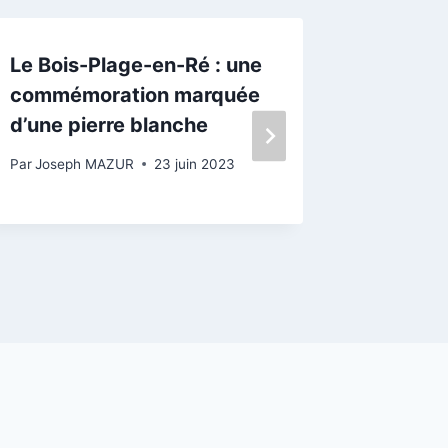
Le Bois-Plage-en-Ré : une
Île de R
commémoration marquée
distrib
d’une pierre blanche
mollo s
Par
Joseph MAZUR
23 juin 2023
Par
Josep
15 décemb