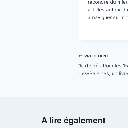
répondre du mieux
articles autour d
à naviguer sur no
Navigation
PRÉCÉDENT
île de Ré : Pour les 
de
des-Baleines, un livr
l’article
A lire également