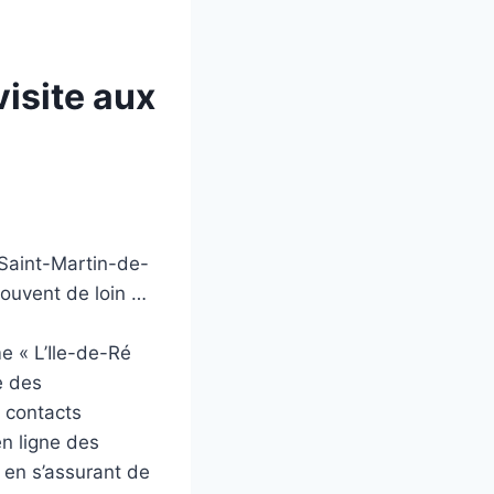
visite aux
 Saint-Martin-de-
souvent de loin …
me « L’Ile-de-Ré
e des
s contacts
en ligne des
 en s’assurant de