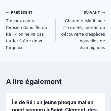
Navigation
PRÉCÉDENT
SUIVANT
Travaux contre
Charente-Maritime :
de
l’érosion dans l’Île de
l’île de Ré, terreau de
l’article
Ré : « on ne va pas
découverte d’espèces
tarder à être dans
nouvelles de
l’urgence
champignons
A lire également
Île de Ré : un jeune phoque mal en
point secouru à Saint-Clément-des-