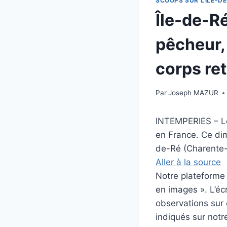
SCOOPS SUR L'ILE-DE
Île-de-R
pêcheur,
corps ret
Par
Joseph MAZUR
INTEMPERIES – Le
en France. Ce dim
de-Ré (Charente
Aller à la source
Notre plateforme i
en images ». L’éc
observations sur c
indiqués sur notre