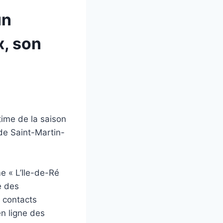
un
x, son
time de la saison
de Saint-Martin-
me « L’Ile-de-Ré
e des
s contacts
en ligne des