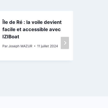
Île de Ré : la voile devient
Festiva
facile et accessible avec
classiq
IZIBoat
élitiste
Marc M
Par
Joseph MAZUR
11 juillet 2024
Par
Josep