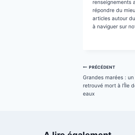
renseignements au
répondre du mieux
articles autour d
à naviguer sur no
Navigation
PRÉCÉDENT
Grandes marées : u
de
retrouvé mort à l’Île 
l’article
eaux