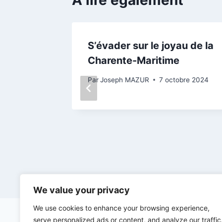
A lire également
Cap sur
S’évader sur le joyau de la
Charente-Maritime
 « des
Par
Joseph MAZUR
7 octobre 2024
il 2026
We value your privacy
We use cookies to enhance your browsing experience,
serve personalized ads or content, and analyze our traffic