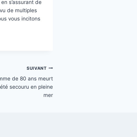
 en s’assurant de
vu de multiples
ous vous incitons
SUIVANT
omme de 80 ans meurt
r été secouru en pleine
mer