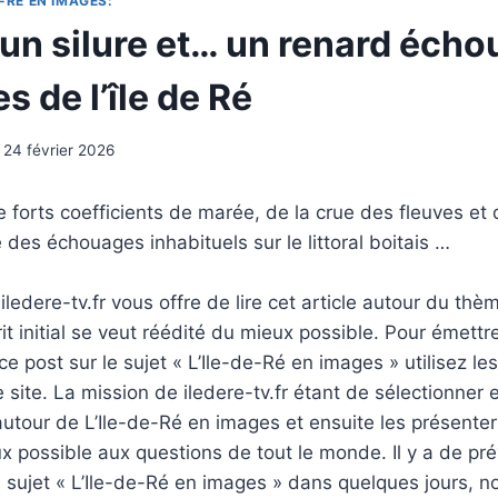
-RÉ EN IMAGES:
: un silure et… un renard écho
s de l’île de Ré
24 février 2026
 forts coefficients de marée, de la crue des fleuves et
des échouages inhabituels sur le littoral boitais …
ledere-tv.fr vous offre de lire cet article autour du thè
rit initial se veut réédité du mieux possible. Pour émettr
e post sur le sujet « L’Ile-de-Ré en images » utilisez le
 site. La mission de iledere-tv.fr étant de sélectionner 
tour de L’Ile-de-Ré en images et ensuite les présenter
 possible aux questions de tout le monde. Il y a de pré
u sujet « L’Ile-de-Ré en images » dans quelques jours, n