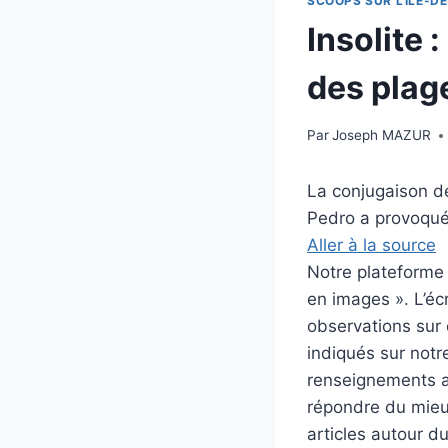
SCOOPS SUR L'ILE-DE
Insolite 
des plage
Par
Joseph MAZUR
La conjugaison de
Pedro a provoqué 
Aller à la source
Notre plateforme i
en images ». L’éc
observations sur c
indiqués sur notre
renseignements au
répondre du mieux
articles autour d