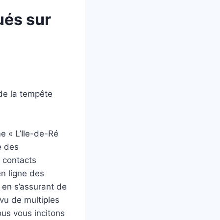
ués sur
 de la tempête
me « L’Ile-de-Ré
e des
s contacts
en ligne des
 en s’assurant de
vu de multiples
ous vous incitons