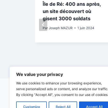
mort de
Île de Ré: 400 ans après,
 Ré, une
un site découvert où
mmanuel
gisent 3000 soldats
 des
Par
Joseph MAZUR
1 juin 2024
vier 2026
We value your privacy
We use cookies to enhance your browsing experience,
serve personalized ads or content, and analyze our traffic
By clicking "Accept All", you consent to our use of cookies
Customize
Reject All
Accept All