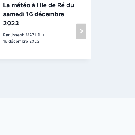
La météo à l’Ile de Ré du
Île de R
samedi 16 décembre
Flotte 
2023
avoir fa
déboul
Par
Joseph MAZUR
16 décembre 2023
Par
Josep