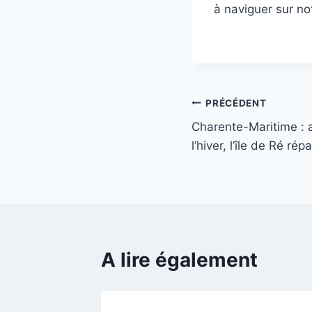
à naviguer sur no
Navigation
PRÉCÉDENT
Charente-Maritime : 
de
l’hiver, l’île de Ré ré
l’article
A lire également