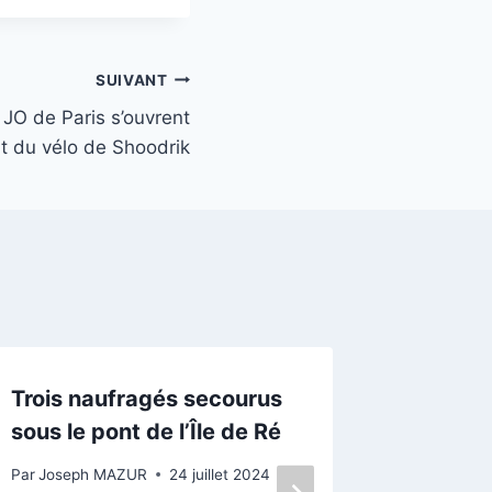
SUIVANT
s JO de Paris s’ouvrent
art du vélo de Shoodrik
Trois naufragés secourus
Ile de R
sous le pont de l’Île de Ré
de retr
enfouie
Par
Joseph MAZUR
24 juillet 2024