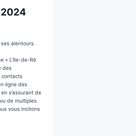
l 2024
 ses alentours.
me « L’Ile-de-Ré
e des
s contacts
en ligne des
 en s’assurant de
vu de multiples
ous vous incitons