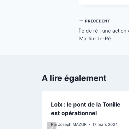
Navigation
PRÉCÉDENT
Île de ré : une action
de
Martin-de-Ré
l’article
A lire également
 belle »
Loix : le pont de la Tonille
es
est opérationnel
de Ré
Par
Joseph MAZUR
17 mars 2024