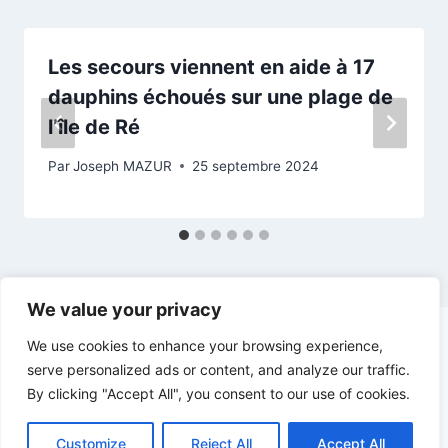
Les secours viennent en aide à 17
dauphins échoués sur une plage de
l’île de Ré
Par
Joseph MAZUR
25 septembre 2024
We value your privacy
We use cookies to enhance your browsing experience,
serve personalized ads or content, and analyze our traffic.
By clicking "Accept All", you consent to our use of cookies.
© 2026 ILEDERE-TV - Theme WordPress par
Kadence WP
Customize
Reject All
Accept All