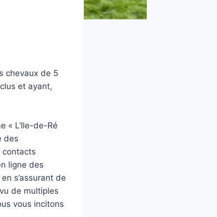
s chevaux de 5
clus et ayant,
me « L’Ile-de-Ré
e des
s contacts
en ligne des
 en s’assurant de
vu de multiples
ous vous incitons