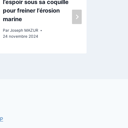
l’espoir sous sa coquille
Résiboi
pour freiner l’érosion
comme il
marine
l’île de
Par
Joseph MAZUR
Par
Josep
24 novembre 2024
25 septem
WP