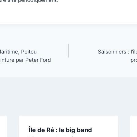
tre site périodiquement.
aritime, Poitou-
Saisonniers : l’î
inture par Peter Ford
pr
Île de Ré : le big band