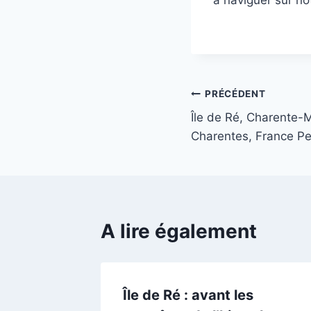
à naviguer sur no
Navigation
PRÉCÉDENT
Île de Ré, Charente-M
de
Charentes, France Pe
l’article
A lire également
 phoque
Île de Ré : avant les