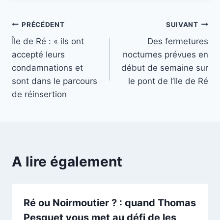
Navigation
PRÉCÉDENT
SUIVANT
Île de Ré : « ils ont
Des fermetures
de
accepté leurs
nocturnes prévues en
l’article
condamnations et
début de semaine sur
sont dans le parcours
le pont de l’Ile de Ré
de réinsertion
A lire également
Ré ou Noirmoutier ? : quand Thomas
Pesquet vous met au défi de les