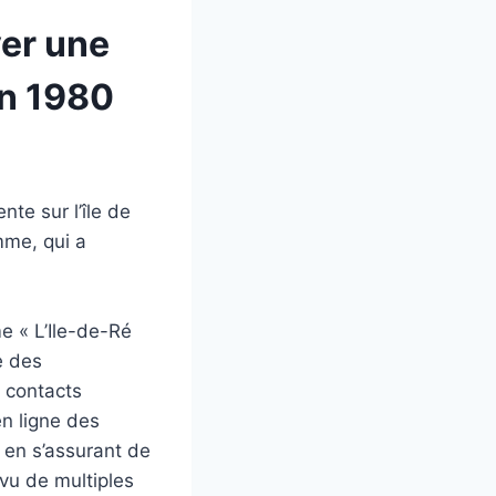
ver une
en 1980
te sur l’île de
mme, qui a
me « L’Ile-de-Ré
e des
s contacts
en ligne des
 en s’assurant de
vu de multiples