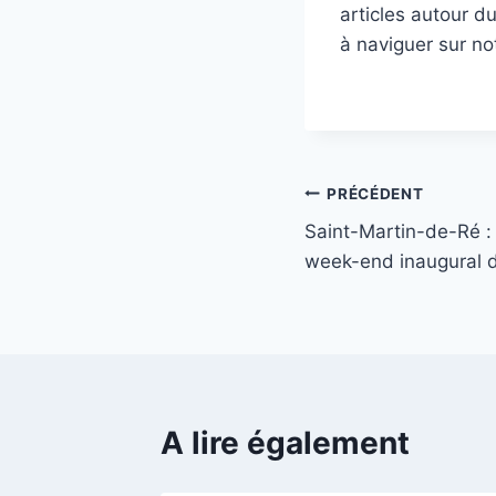
articles autour d
à naviguer sur no
Navigation
PRÉCÉDENT
Saint-Martin-de-Ré :
de
week-end inaugural 
l’article
A lire également