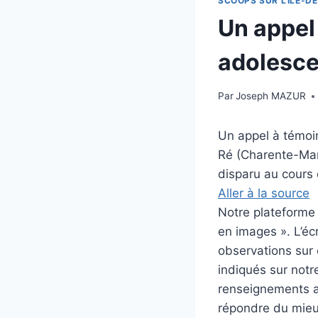
SCOOPS SUR L'ILE-DE
Un appel
adolescen
Par
Joseph MAZUR
Un appel à témoin
Ré (Charente-Mari
disparu au cours 
Aller à la source
Notre plateforme i
en images ». L’éc
observations sur c
indiqués sur notre
renseignements au
répondre du mieux