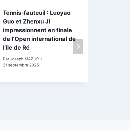
Tennis-fauteuil : Luoyao
Île de R
Guo et Zhenxu Ji
tempête
impressionnent en finale
plages 
de l’Open international de
passées
l’île de Ré
Par
Josep
21 novemb
Par
Joseph MAZUR
21 septembre 2025