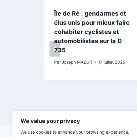
Île de Ré : gendarmes et
à La
élus unis pour mieux faire
n privé
cohabiter cyclistes et
automobilistes sur la D
embre 2023
735
Par
Joseph MAZUR
17 juillet 2025
We value your privacy
We use cookies to enhance your browsing experience,