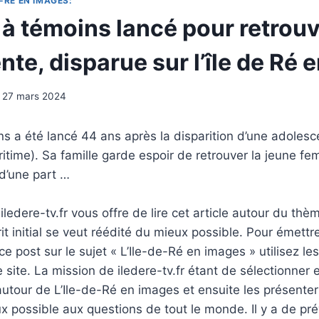
-RÉ EN IMAGES:
 à témoins lancé pour retrou
te, disparue sur l’île de Ré 
27 mars 2024
s a été lancé 44 ans après la disparition d’une adolescen
time). Sa famille garde espoir de retrouver la jeune fe
d’une part …
ledere-tv.fr vous offre de lire cet article autour du thè
rit initial se veut réédité du mieux possible. Pour émettr
e post sur le sujet « L’Ile-de-Ré en images » utilisez le
 site. La mission de iledere-tv.fr étant de sélectionner 
tour de L’Ile-de-Ré en images et ensuite les présenter
 possible aux questions de tout le monde. Il y a de pré