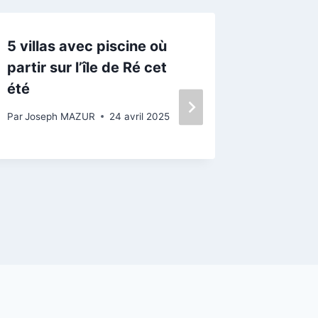
5 villas avec piscine où
Île de 
partir sur l’île de Ré cet
détach
été
et bles
personn
Par
Joseph MAZUR
24 avril 2025
Par
Josep