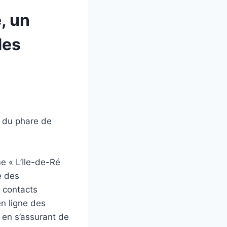
, un
des
s du phare de
me « L’Ile-de-Ré
e des
s contacts
en ligne des
 en s’assurant de