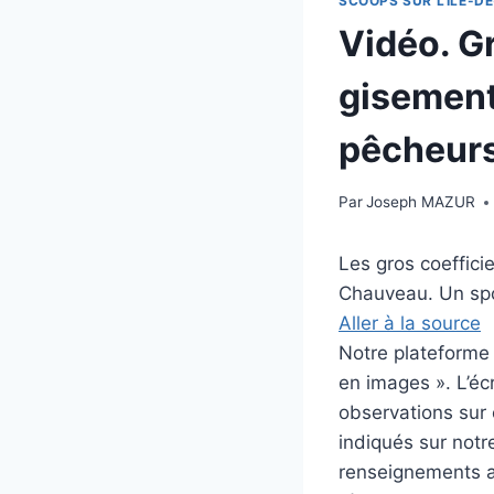
SCOOPS SUR L'ILE-DE
Vidéo. Gr
gisement 
pêcheurs
Par
Joseph MAZUR
Les gros coeffici
Chauveau. Un spo
Aller à la source
Notre plateforme i
en images ». L’éc
observations sur c
indiqués sur notre
renseignements au