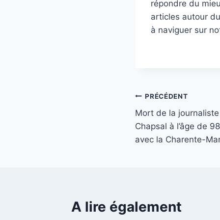
répondre du mieux
articles autour d
à naviguer sur no
Navigation
PRÉCÉDENT
Mort de la journalist
de
Chapsal à l’âge de 98
l’article
avec la Charente-Mar
A lire également