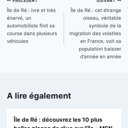
Navigation
PRÉCÉDENT
SUIVANT
Île de Ré : ivre et très
Île de Ré : cet étrange
de
énervé, un
oiseau, véritable
l’article
automobiliste finit sa
symbole de la
course dans plusieurs
migration des volatiles
véhicules
en France, voit sa
population baisser
d’année en année
A lire également
Île de Ré : découvrez les 10 plus