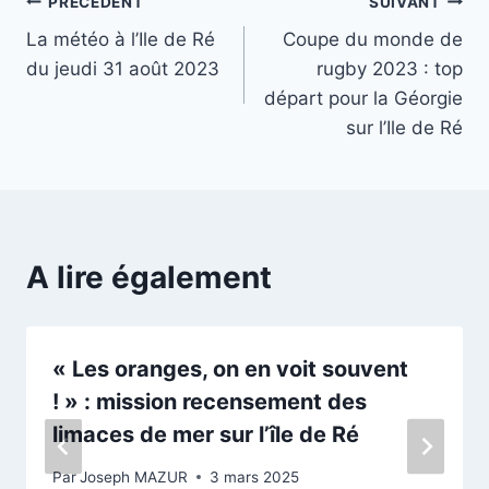
Navigation
PRÉCÉDENT
SUIVANT
La météo à l’Ile de Ré
Coupe du monde de
de
du jeudi 31 août 2023
rugby 2023 : top
l’article
départ pour la Géorgie
sur l’Ile de Ré
A lire également
« Les oranges, on en voit souvent
! » : mission recensement des
limaces de mer sur l’île de Ré
Par
Joseph MAZUR
3 mars 2025