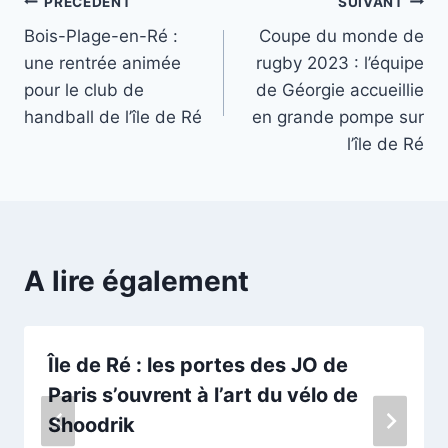
Navigation
PRÉCÉDENT
SUIVANT
Bois-Plage-en-Ré :
Coupe du monde de
de
une rentrée animée
rugby 2023 : l’équipe
l’article
pour le club de
de Géorgie accueillie
handball de l’île de Ré
en grande pompe sur
l’île de Ré
A lire également
Île de Ré : les portes des JO de
Paris s’ouvrent à l’art du vélo de
Shoodrik