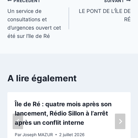
Navigation
PRÉCÉDENT
SUIVANT
Un service de
LE PONT DE L’ÎLE DE
de
consultations et
RÉ
l’article
d’urgences ouvert cet
été sur l’Ile de Ré
A lire également
Île de Ré : quatre mois après son
lancement, Rédio Sillon à l’arrêt
après un conflit interne
Par
Joseph MAZUR
2 juillet 2026