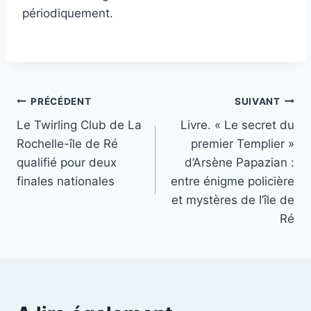
périodiquement.
Navigation
PRÉCÉDENT
SUIVANT
Le Twirling Club de La
Livre. « Le secret du
de
Rochelle-île de Ré
premier Templier »
l’article
qualifié pour deux
d’Arsène Papazian :
finales nationales
entre énigme policière
et mystères de l’île de
Ré