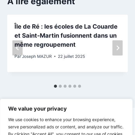
A lire également
Île de Ré : les écoles de La Couarde
et Saint-Martin fusionnent dans un
même regroupement
Par
Joseph MAZUR
22 juillet 2025
We value your privacy
We use cookies to enhance your browsing experience,
serve personalized ads or content, and analyze our traffic.
By clicking "Accept All", you consent to our use of cookies.