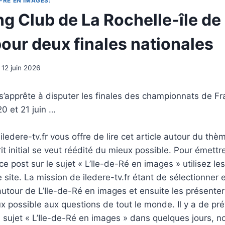
-RÉ EN IMAGES:
ng Club de La Rochelle-île de
pour deux finales nationales
12 juin 2026
s’apprête à disputer les finales des championnats de Fr
20 et 21 juin …
ledere-tv.fr vous offre de lire cet article autour du thè
rit initial se veut réédité du mieux possible. Pour émettr
e post sur le sujet « L’Ile-de-Ré en images » utilisez le
 site. La mission de iledere-tv.fr étant de sélectionner 
tour de L’Ile-de-Ré en images et ensuite les présenter
 possible aux questions de tout le monde. Il y a de pré
u sujet « L’Ile-de-Ré en images » dans quelques jours, n