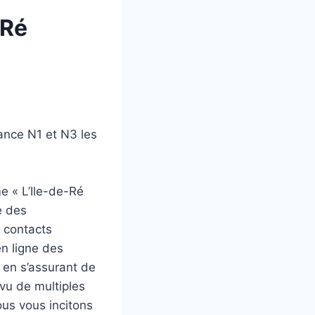
 Ré
ance N1 et N3 les
me « L’Ile-de-Ré
e des
s contacts
en ligne des
 en s’assurant de
vu de multiples
ous vous incitons