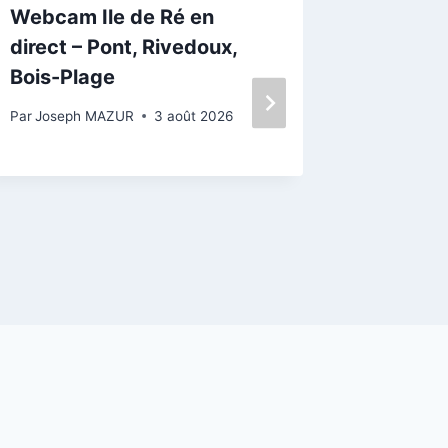
Webcam Ile de Ré en
Île-de-
direct – Pont, Rivedoux,
marées 
Bois-Plage
piégé p
eaux, s
Par
Joseph MAZUR
3 août 2026
au large
Par
Josep