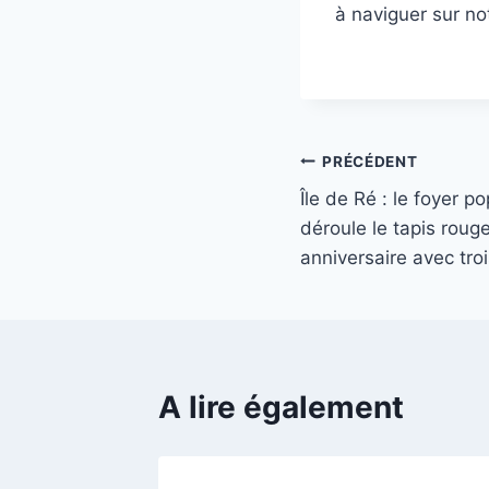
à naviguer sur no
Navigation
PRÉCÉDENT
Île de Ré : le foyer p
de
déroule le tapis roug
l’article
anniversaire avec troi
A lire également