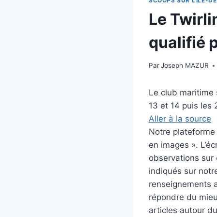
SCOOPS SUR L'ILE-DE
Le Twirli
qualifié 
Par
Joseph MAZUR
Le club maritime 
13 et 14 puis les 
Aller à la source
Notre plateforme i
en images ». L’éc
observations sur c
indiqués sur notre
renseignements au
répondre du mieux
articles autour d