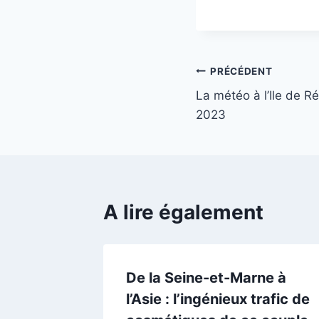
Navigation
PRÉCÉDENT
La météo à l’Ile de 
de
2023
l’article
A lire également
De la Seine-et-Marne à
rre
l’Asie : l’ingénieux trafic de