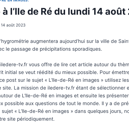
-RÉ EN IMAGES:
à l’Ile de Ré du lundi 14 aoû
14 août 2023
hygrométrie augmentera aujourd’hui sur la ville de Sain
ec le passage de précipitations sporadiques.
ledere-tv.fr vous offre de lire cet article autour du thè
rit initial se veut réédité du mieux possible. Pour émettr
e post sur le sujet « L’Ile-de-Ré en images » utilisez le
 site. La mission de iledere-tv.fr étant de sélectionner 
tour de L’Ile-de-Ré en images et ensuite les présenter
 possible aux questions de tout le monde. Il y a de pré
u sujet « L’Ile-de-Ré en images » dans quelques jours, n
tre site périodiquement.