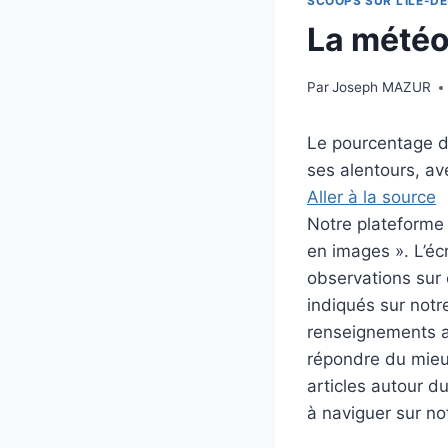
SCOOPS SUR L'ILE-DE
La météo 
Par
Joseph MAZUR
Le pourcentage d’
ses alentours, av
Aller à la source
Notre plateforme i
en images ». L’éc
observations sur c
indiqués sur notre
renseignements au
répondre du mieux
articles autour d
à naviguer sur no