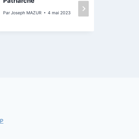
Patriarche
justice
Par
Joseph MAZUR
4 mai 2023
Par
Josep
WP