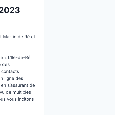
t 2023
t-Martin de Ré et
me « L’Ile-de-Ré
e des
s contacts
en ligne des
 en s’assurant de
vu de multiples
ous vous incitons