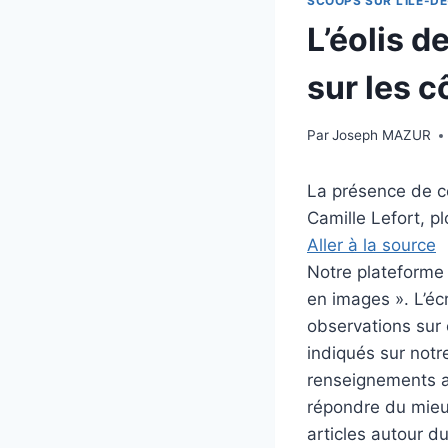
SCOOPS SUR L'ILE-DE
L’éolis 
sur les c
Par
Joseph MAZUR
La présence de ce
Camille Lefort, p
Aller à la source
Notre plateforme i
en images ». L’éc
observations sur c
indiqués sur notre
renseignements au
répondre du mieux
articles autour d