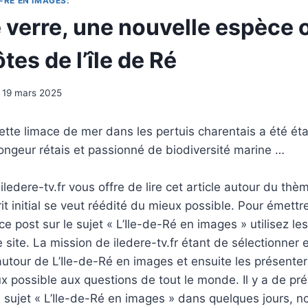
-RÉ EN IMAGES:
de verre, une nouvelle espèce
ôtes de l’île de Ré
19 mars 2025
tte limace de mer dans les pertuis charentais a été étab
longeur rétais et passionné de biodiversité marine …
ledere-tv.fr vous offre de lire cet article autour du thè
rit initial se veut réédité du mieux possible. Pour émettr
e post sur le sujet « L’Ile-de-Ré en images » utilisez le
 site. La mission de iledere-tv.fr étant de sélectionner 
tour de L’Ile-de-Ré en images et ensuite les présenter
 possible aux questions de tout le monde. Il y a de pré
u sujet « L’Ile-de-Ré en images » dans quelques jours, n