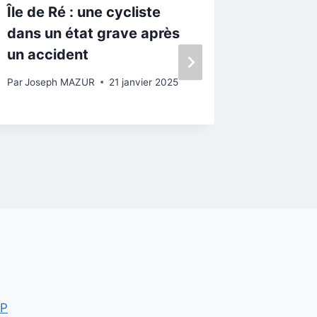
Île de Ré : une cycliste
Île de 
dans un état grave après
prend 
un accident
habitat
Par
Joseph MAZUR
21 janvier 2025
Par
Josep
WP