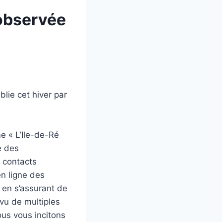
 observée
lie cet hiver par
me « L’Ile-de-Ré
e des
s contacts
en ligne des
 en s’assurant de
vu de multiples
ous vous incitons