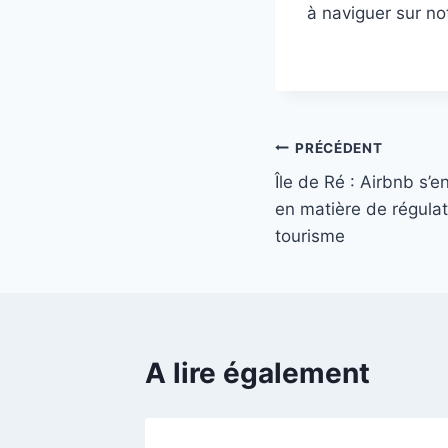
à naviguer sur no
Navigation
PRÉCÉDENT
Île de Ré : Airbnb s’e
de
en matière de régula
l’article
tourisme
A lire également