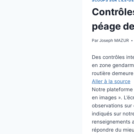
SCOOPS SUR L'ILE-DE
Contrôles
péage de 
Par
Joseph MAZUR
Des contrôles int
en zone gendarmer
routière demeure
Aller à la source
Notre plateforme i
en images ». L’éc
observations sur c
indiqués sur notre
renseignements au
répondre du mieux