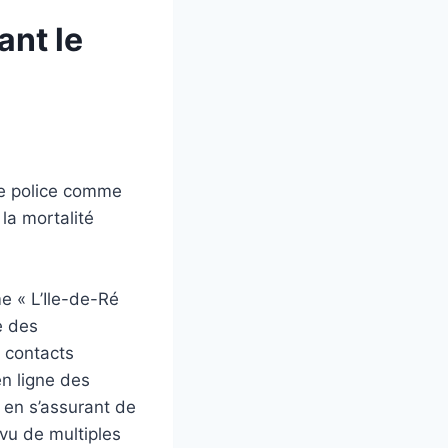
ant le
ne police comme
la mortalité
me « L’Ile-de-Ré
e des
s contacts
en ligne des
 en s’assurant de
vu de multiples