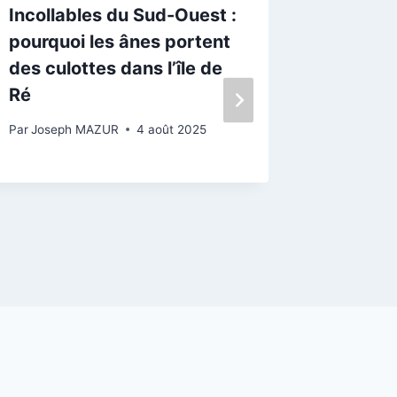
Incollables du Sud-Ouest :
Ars-en-
pourquoi les ânes portent
marais 
des culottes dans l’île de
Par
Josep
Ré
23 novemb
Par
Joseph MAZUR
4 août 2025