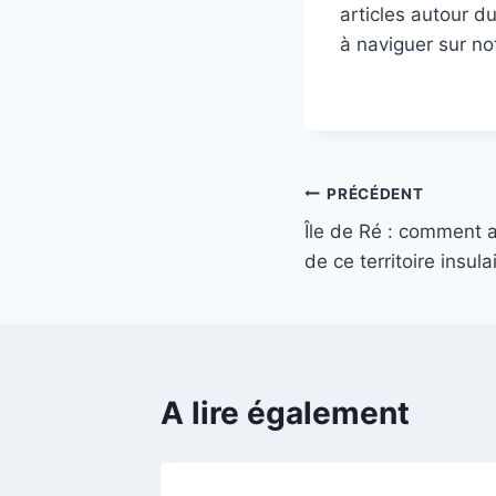
articles autour d
à naviguer sur no
Navigation
PRÉCÉDENT
Île de Ré : comment a
de
de ce territoire insula
l’article
A lire également